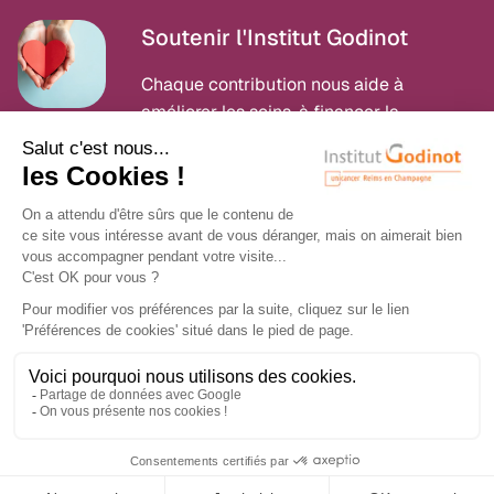
Soutenir l'Institut Godinot
Chaque contribution nous aide à
améliorer les soins, à financer la
recherche et à accompagner nos
patients dans leur combat contre le
cancer.
Faire un don
Bas de page - menu
Mentions légales
Protections de vos données
Gestion des cookies
© 2026 Institut Godinot