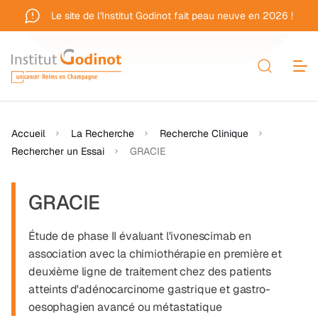
Aller au contenu principal
Le site de l'Institut Godinot fait peau neuve en 2026 !
Fil d'Ariane
Accueil
La Recherche
Recherche Clinique
Rechercher un Essai
GRACIE
GRACIE
Étude de phase II évaluant l'ivonescimab en
association avec la chimiothérapie en première et
deuxième ligne de traitement chez des patients
atteints d'adénocarcinome gastrique et gastro-
oesophagien avancé ou métastatique